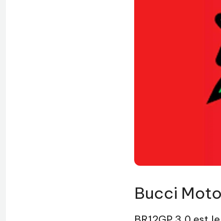
Bucci Mot
BR12GP 3.0 est l