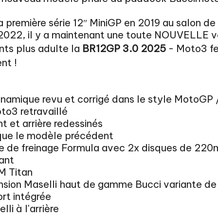
a première série 12″ MiniGP en 2019 au salon d
e 2022, il y a maintenant une toute NOUVELLE v
ints plus adulte la
BR12GP 3.0 2025
- Moto3 fee
nt !
namique revu et corrigé dans le style MotoGP 
oto3 retravaillé
 et arrière redessinés
 que le modèle précédent
 de freinage Formula avec 2x disques de 220
ant
M Titan
nsion Maselli haut de gamme Bucci variante de
rt intégrée
li à l'arrière