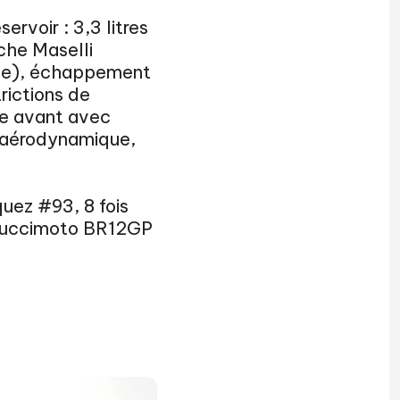
voir : 3,3 litres
che Maselli
ble), échappement
rictions de
que avant avec
e aérodynamique,
ez #93, 8 fois
 Buccimoto BR12GP