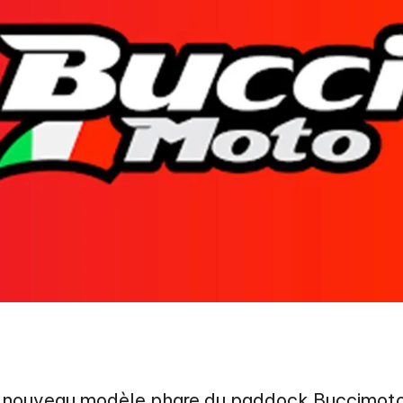
o
e nouveau modèle phare du paddock Buccimoto