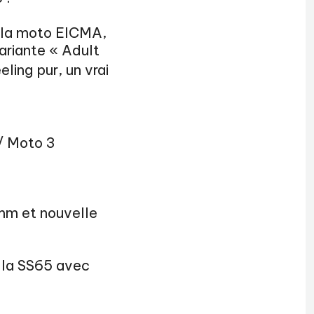
e la moto EICMA,
ariante « Adult
ling pur, un vrai
/ Moto 3
mm et nouvelle
 la SS65 avec