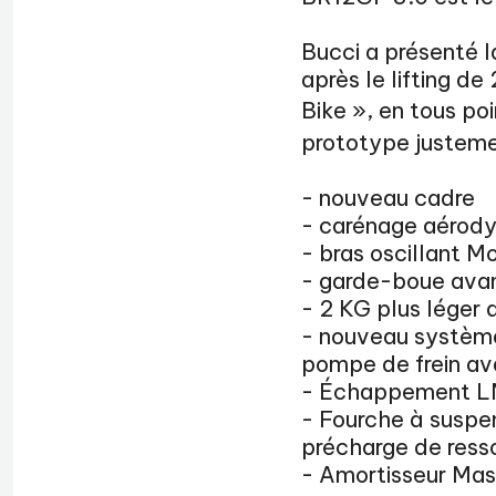
Bucci a présenté l
après le lifting d
Bike », en tous po
prototype justeme
- nouveau cadre
- carénage aérody
- bras oscillant M
- garde-boue avant
- 2 KG plus léger
- nouveau système
pompe de frein av
- Échappement L
- Fourche à suspe
précharge de resso
- Amortisseur Masel