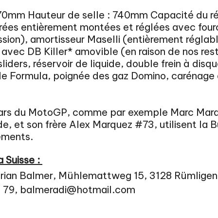
0mm Hauteur de selle : 740mm Capacité du réser
vrées entièrement montées et réglées avec four
sion), amortisseur Maselli (entièrement régla
avec DB Killer* amovible (en raison de nos rest
liders, réservoir de liquide, double frein à dis
s de Formula, poignée des gaz Domino, carénag
ars du MotoGP, comme par exemple Marc Marqu
, et son frère Alex Marquez #73, utilisent la
ements.
a Suisse :
drian Balmer, Mühlemattweg 15, 3128 Rümligen
6 79, balmeradi@hotmail.com