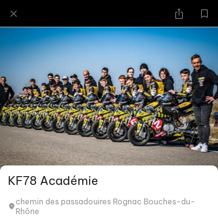
KF78 Académie
chemin des passadouires Rognac Bouches-du-
Rhône